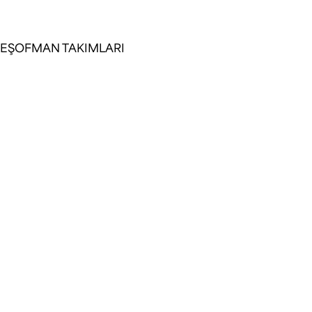
taşıyor. Rahatlığın lüksle tanıştığı an.
EŞOFMAN TAKIMLARI