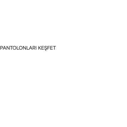
İnce yün ve premium pamuk karışımlarıyla tasarl
pantolonlarımız, mükemmel Regular Fit kesimiyle
anında rafine bir duruş vaat ediyor.
PANTOLONLARI KEŞFET