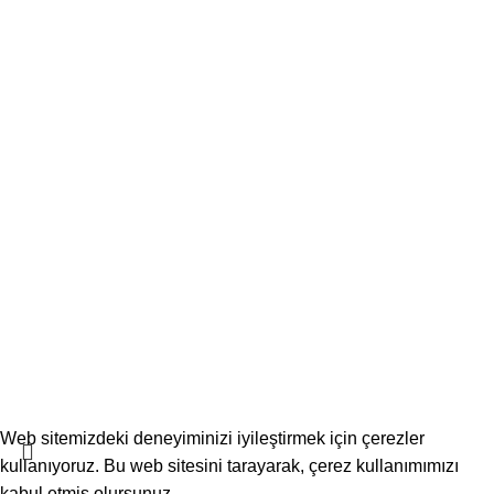
Mesafeli Satış Sözleşmesi
Kişisel Veriler Politikası
İptal İade Koşulları
Gizlilik ve Güvenlik
Rumeli Mağaza Satış
© 2026 | Tüm Hakları Saklıdır |
EN Dijital
Web sitemizdeki deneyiminizi iyileştirmek için çerezler
kullanıyoruz. Bu web sitesini tarayarak, çerez kullanımımızı
kabul etmiş olursunuz.