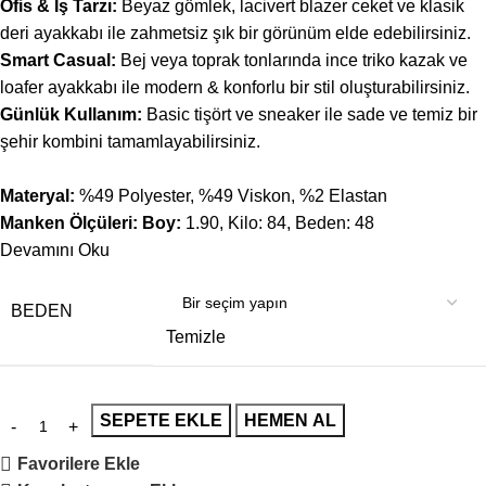
Ofis & İş Tarzı:
Beyaz gömlek, lacivert blazer ceket ve klasik
deri ayakkabı ile zahmetsiz şık bir görünüm elde edebilirsiniz.
Smart Casual:
Bej veya toprak tonlarında ince triko kazak ve
loafer ayakkabı ile modern & konforlu bir stil oluşturabilirsiniz.
Günlük Kullanım:
Basic tişört ve sneaker ile sade ve temiz bir
şehir kombini tamamlayabilirsiniz.
Materyal:
%49 Polyester, %49 Viskon, %2 Elastan
Manken Ölçüleri: Boy:
1.90, Kilo: 84, Beden: 48
Devamını Oku
BEDEN
Temizle
SEPETE EKLE
HEMEN AL
Favorilere Ekle