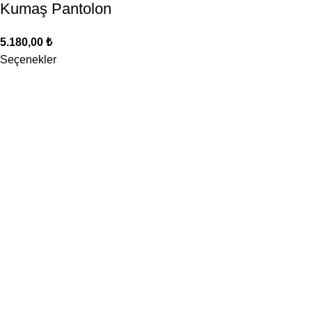
Kumaş Pantolon
5.180,00
₺
Seçenekler
Hızlı Kargo
Özenle Paketleme
Güvenli Ödeme
Ücretsiz Kargo